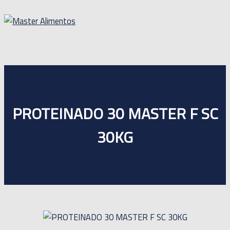
Ir
para
o
Menu
conteúdo
principal
PROTEINADO 30 MASTER F SC
30KG