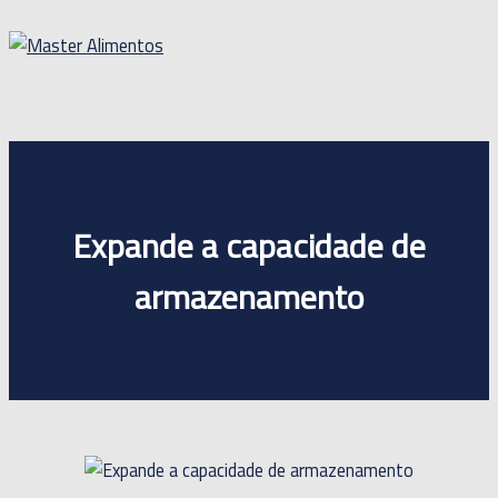
Ir
para
o
Menu
conteúdo
principal
Expande a capacidade de
armazenamento